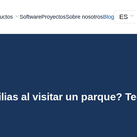
ES
uctos
Software
Proyectos
Sobre nosotros
Blog
ias al visitar un parque? T