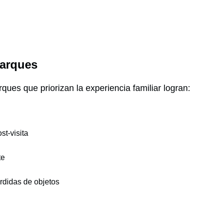
parques
rques que priorizan la experiencia familiar logran:
st-visita
te
rdidas de objetos