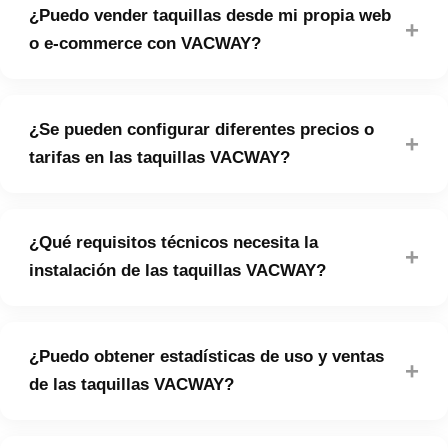
¿Puedo vender taquillas desde mi propia web
las ventas con cualquier sistema de gestión
+
o e-commerce con VACWAY?
empresarial, incluyendo SAP, NAVISION y otros ERP
del mercado.
Sí. VACWAY ofrece integración total con la plataforma
¿Se pueden configurar diferentes precios o
de e-commerce del cliente mediante API para
+
tarifas en las taquillas VACWAY?
gestionar ventas y reservas de taquillas directamente
desde su sitio web.
Sí. Desde la plataforma cloud de VACWAY se pueden
¿Qué requisitos técnicos necesita la
establecer precios diferenciados por tipo de usuario,
+
instalación de las taquillas VACWAY?
franja horaria o temporada, con total flexibilidad
tarifaria.
La instalación de las taquillas inteligentes VACWAY
¿Puedo obtener estadísticas de uso y ventas
solo requiere una toma de corriente estándar de 220V
+
de las taquillas VACWAY?
y conexión a internet. No son necesarias obras ni
infraestructuras especiales.