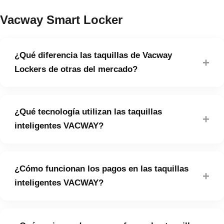
Vacway Smart Locker
¿Qué diferencia las taquillas de Vacway
+
Lockers de otras del mercado?
VACWAY marca la diferencia con un sistema
¿Qué tecnología utilizan las taquillas
inteligente, modular y totalmente conectado. Sus
+
inteligentes VACWAY?
taquillas inteligentes operan en la nube, permiten
gestión remota, generan informes en tiempo real y
reciben actualizaciones automáticas.
Las taquillas inteligentes VACWAY operan en la nube
¿Cómo funcionan los pagos en las taquillas
y permiten gestión remota, informes en tiempo real y
+
inteligentes VACWAY?
actualizaciones automáticas sin necesidad de
intervención manual.
Las taquillas VACWAY ofrecen integración total de