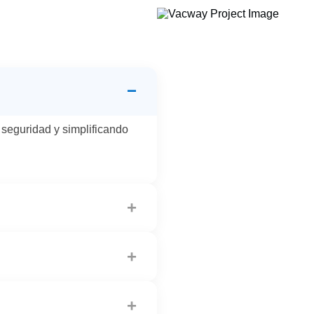
−
a seguridad y simplificando
+
edicado a la gestión de
+
 transacciones en tiempo
+
 efectivo.