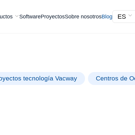
ES
uctos
Software
Proyectos
Sobre nosotros
Blog
oyectos tecnología Vacway
Centros de O
QUARIUM BARCELO
quillas instaladas para un