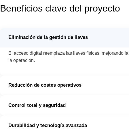
Beneficios clave del proyecto
Eliminación de la gestión de llaves
El acceso digital reemplaza las llaves físicas, mejorando l
la operación.
Reducción de costes operativos
El sistema automatizado reduce la necesidad de personal d
Control total y seguridad
taquillas, permitiendo concentrar recursos en otras áreas.
Con la plataforma cloud, los parques supervisan todas las
Durabilidad y tecnología avanzada
real, asegurando una gestión precisa y sin manipulación de